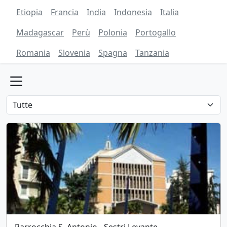
Etiopia
Francia
India
Indonesia
Italia
Madagascar
Perù
Polonia
Portogallo
Romania
Slovenia
Spagna
Tanzania