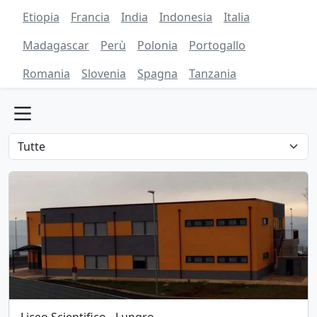
Etiopia
Francia
India
Indonesia
Italia
Madagascar
Perù
Polonia
Portogallo
Romania
Slovenia
Spagna
Tanzania