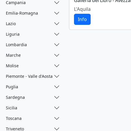
Galleria del Libro - Avezz
Campania
L'Aquila
Emilia-Romagna
Info
Lazio
Liguria
Lombardia
Marche
Molise
Piemonte - Valle d'Aosta
Puglia
Sardegna
Sicilia
Toscana
Triveneto