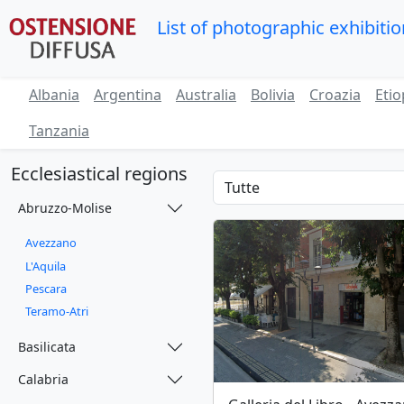
List of photographic exhibiti
Albania
Argentina
Australia
Bolivia
Croazia
Etio
Tanzania
Ecclesiastical regions
Abruzzo-Molise
Avezzano
L'Aquila
Pescara
Teramo-Atri
Basilicata
Calabria