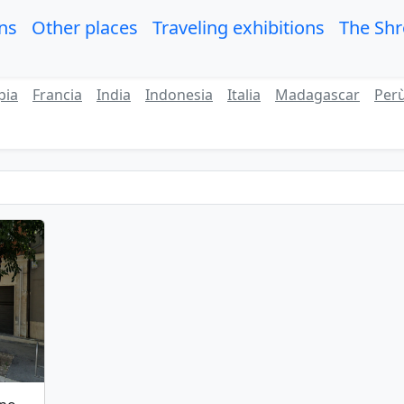
ons
Other places
Traveling exhibitions
The Sh
pia
Francia
India
Indonesia
Italia
Madagascar
Per