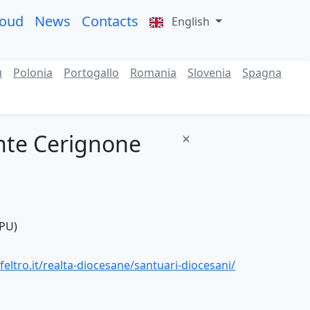
roud
News
Contacts
English
ù
Polonia
Portogallo
Romania
Slovenia
Spagna
nte Cerignone
(PU)
ltro.it/realta-diocesane/santuari-diocesani/