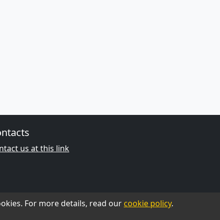
ntacts
tact us at this link
okies. For more details, read our
cookie policy
.