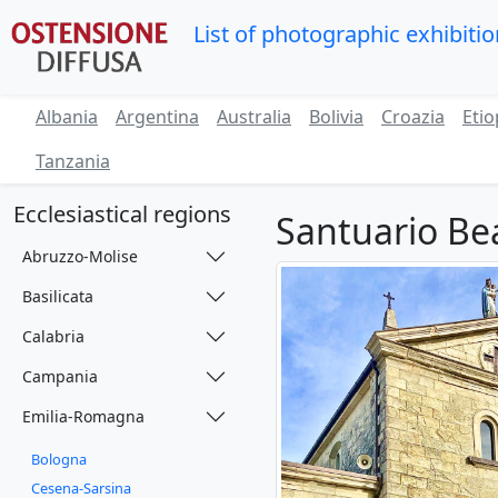
List of photographic exhibiti
Albania
Argentina
Australia
Bolivia
Croazia
Etio
Tanzania
Ecclesiastical regions
Santuario Be
Abruzzo-Molise
Basilicata
Calabria
Campania
Emilia-Romagna
Bologna
Cesena-Sarsina