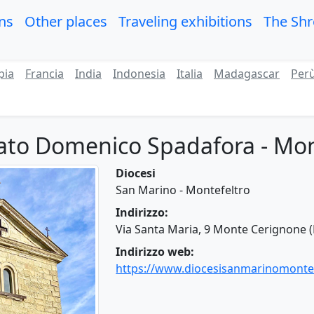
ons
Other places
Traveling exhibitions
The Sh
pia
Francia
India
Indonesia
Italia
Madagascar
Per
ato Domenico Spadafora - Mo
Diocesi
San Marino - Montefeltro
Indirizzo:
Via Santa Maria, 9 Monte Cerignone 
Indirizzo web:
https://www.diocesisanmarinomontefe