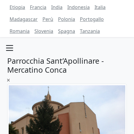
Etiopia
Francia
India
Indonesia
Italia
Madagascar
Perù
Polonia
Portogallo
Romania
Slovenia
Spagna
Tanzania
Parrocchia Sant’Apollinare -
Mercatino Conca