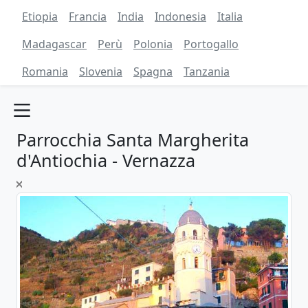
Etiopia
Francia
India
Indonesia
Italia
Madagascar
Perù
Polonia
Portogallo
Romania
Slovenia
Spagna
Tanzania
Parrocchia Santa Margherita
d'Antiochia - Vernazza