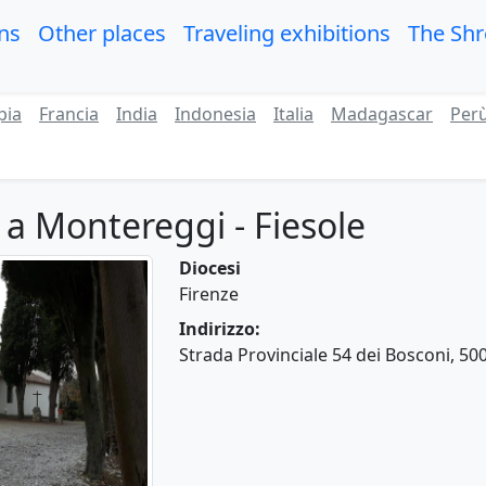
ons
Other places
Traveling exhibitions
The Sh
pia
Francia
India
Indonesia
Italia
Madagascar
Per
o a Montereggi - Fiesole
Diocesi
Firenze
Indirizzo:
Strada Provinciale 54 dei Bosconi, 500