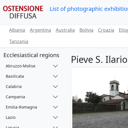
List of photographic exhibiti
Albania
Argentina
Australia
Bolivia
Croazia
Etio
Tanzania
Ecclesiastical regions
Pieve S. Ilari
Abruzzo-Molise
Basilicata
Calabria
Campania
Emilia-Romagna
Lazio
Liguria