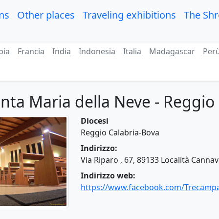
ons
Other places
Traveling exhibitions
The Sh
pia
Francia
India
Indonesia
Italia
Madagascar
Per
nta Maria della Neve - Reggio
Diocesi
Reggio Calabria-Bova
Indirizzo:
Via Riparo , 67, 89133 Località Cannavò
Indirizzo web:
https://www.facebook.com/Trecamp