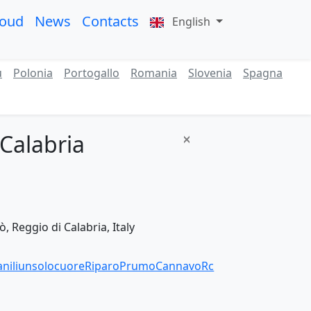
roud
News
Contacts
English
ù
Polonia
Portogallo
Romania
Slovenia
Spagna
 Calabria
, Reggio di Calabria, Italy
aniliunsolocuoreRiparoPrumoCannavoRc