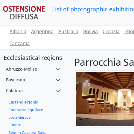
List of photographic exhibiti
Albania
Argentina
Australia
Bolivia
Croazia
Etio
Tanzania
Ecclesiastical regions
Parrocchia Sa
Abruzzo-Molise
Basilicata
Calabria
Cassano all'Jonio
Catanzaro Squillace
Locri-Gerace
Lungro
Reggio Calabria-Bova