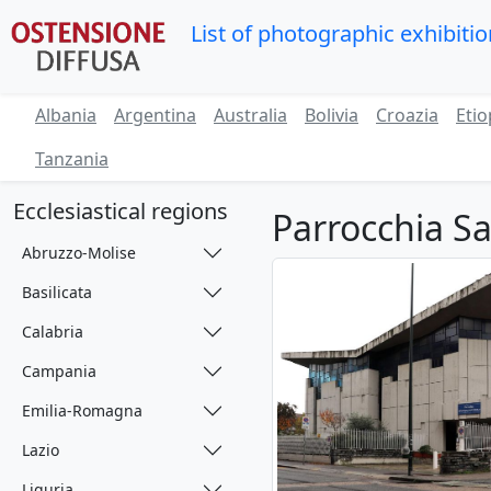
List of photographic exhibiti
Albania
Argentina
Australia
Bolivia
Croazia
Etio
Tanzania
Ecclesiastical regions
Parrocchia Sa
Abruzzo-Molise
Basilicata
Calabria
Campania
Emilia-Romagna
Lazio
Liguria