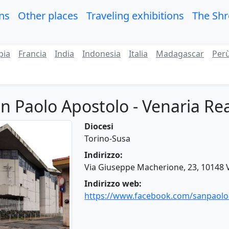
ons
Other places
Traveling exhibitions
The Sh
pia
Francia
India
Indonesia
Italia
Madagascar
Per
n Paolo Apostolo - Venaria Re
Diocesi
Torino-Susa
Indirizzo:
Via Giuseppe Macherione, 23, 10148 V
Indirizzo web:
https://www.facebook.com/sanpaoloa