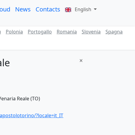
roud
News
Contacts
English
ù
Polonia
Portogallo
Romania
Slovenia
Spagna
ale
enaria Reale (TO)
postolotorino/?locale=it_IT