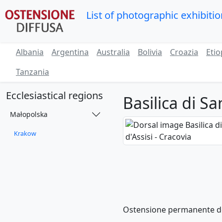
List of photographic exhibiti
Albania
Argentina
Australia
Bolivia
Croazia
Etio
Tanzania
Ecclesiastical regions
Basilica di Sa
Małopolska
Krakow
Ostensione permanente del