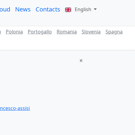
roud
News
Contacts
English
ù
Polonia
Portogallo
Romania
Slovenia
Spagna
ancesco-assisi