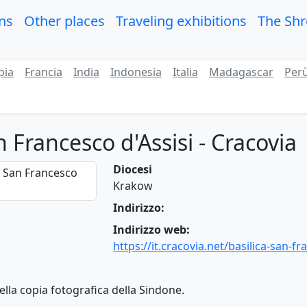
ons
Other places
Traveling exhibitions
The Sh
pia
Francia
India
Indonesia
Italia
Madagascar
Per
n Francesco d'Assisi - Cracovia
Diocesi
Krakow
Indirizzo:
Indirizzo web:
https://it.cracovia.net/basilica-san-fr
la copia fotografica della Sindone.