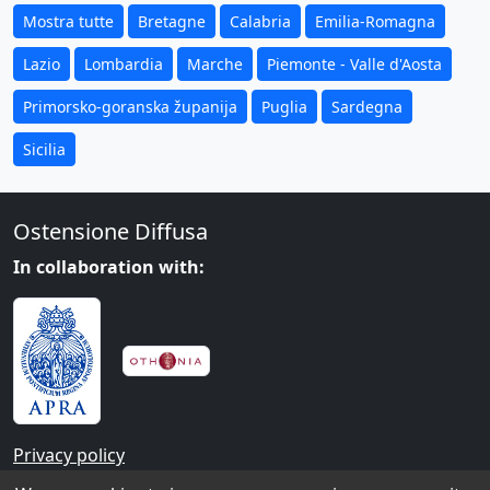
Mostra tutte
Bretagne
Calabria
Emilia-Romagna
Lazio
Lombardia
Marche
Piemonte - Valle d'Aosta
Primorsko-goranska županija
Puglia
Sardegna
Sicilia
Ostensione Diffusa
In collaboration with:
Privacy policy