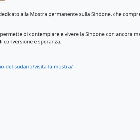
 dedicato alla Mostra permanente sulla Sindone, che compr
permette di contemplare e vivere la Sindone con ancora m
i conversione e speranza.
o-del-sudario/visita-la-mostra/