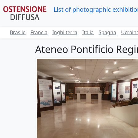
List of photographic exhibiti
Brasile
Francia
Inghilterra
Italia
Spagna
Ucrain
Ateneo Pontificio Reg